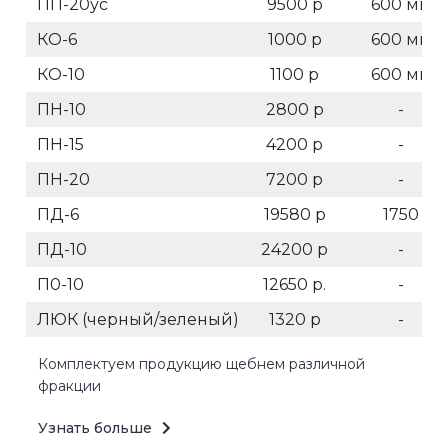
ПП-20ус
9500 р
600 мм
КО-6
1000 р
600 мм
КО-10
1100 р
600 мм
ПН-10
2800 р
-
ПН-15
4200 р
-
ПН-20
7200 р
-
ПД-6
19580 р
1750
ПД-10
24200 р
-
П0-10
12650 р.
-
ЛЮК (черный/зеленый)
1320 р
-
Комплектуем продукцию щебнем различной
фракции
Узнать больше